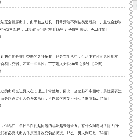
服
完全暴露出来。由于包皮过长，日常清洁不到位易受感染，并且也会影响
污垢和细菌，日常清洁不到位则容易引起炎症和感染。炎...
[详情]
服
我们体验核性带来的各种乐趣，但是在生活中，生活中有许多男性朋友，
很快变弱，甚至一些男性在丁丁进入女性yin道之前过...
[详情]
服
的出现也让男人在心理上非常尴尬。因此，当勃起不牢固时，男性需要注
而是想通过个人条件来治疗，所以如何恢复不强壮？调节勃...
[详情]
服
但现在，年轻男性勃起问题的现象越来越普遍。有什么问题吗？情人的生
们有必要找出具体原因并改变勃起状况。那么，男人到底是...
[详情]