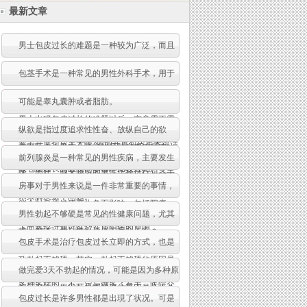
最新文章
男士包皮过长的难题是一种较为广泛，而且
较为普遍的一类难题。相信有很多的男性朋
包茎手术是一种常见的男性外科手术，用于
友应当都是有遭受过包皮过长的困惑。那当
治疗包茎症状。包茎是指男性阴茎包皮过
可能是睾丸囊肿或者脂肪。
男士出現包皮过长的难题以后，究竟需不需
长，无法完全暴露龟头的情况。这种症状不
纵欲是指过度追求性性奋、放纵自己的欲
要去开展包皮手术呢?假如开展包皮手术得话
仅影响个人卫生，还可能导致房事质量下
念，而忽略了身体健康和心理平衡。虽然欲
前列腺炎是一种常见的男性疾病，主要发生
做包皮过长的医院门诊哪个比较好呢?
降。因此，越来越多的男性选择进行包茎手
念是人类天然的生理需求，但过度的纵欲可
在成年男性中。它是由于前列腺发生炎症引
房事对于男性来说是一件非常重要的事情，
术来解决这个问题。
能会对身体健康产生负面影响，包括阳痿。
起的，可能会给患者带来一系列不适和痛
而勃起的硬度也是影响房事质量的关键因素
男性勃起不够硬是常见的性健康问题，尤其
下面将探讨通过纵欲造成阳痿的原因。
苦。那么，前列腺炎的原因是什么呢？
之一。有些人可能会担心，做多了会不会导
是中老年男性更容易出现这种情况，而这种
包皮手术是治疗包皮过长立即的方式，也是
致勃起不够硬。其实，勃起不够硬的原因是
情况会给男性的房事和心理带来一定的困
好的方式。许多男性朋友身患包皮过长，可
做完爱3天不勃起的情况，可能是因为多种原
多种多样的，不一定与做多了有关。医院介
扰。那么，男性勃起不够硬的原因是什么？
是又担忧手术的靠谱系数，因此迟迟不开展
因所导致的。
包皮过长是许多男性都是出現了状况。可是