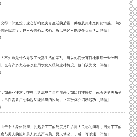
服
得非常尴尬，这会影响他夫妻生活的质量，并危及夫妻之间的情感。许多
去医院治疗，也不会去药店买药。所以勃起不能吃什么药？...
[详情]
服
不知道是什么导致了夫妻生活的紊乱，所以他们会盲目地服用一些补药，
。也有许多患者喜欢使用饮食来缓解这种情况。他们认为饮...
[详情]
服
如果不注意，往往会造成更严重的后果，如出血性疾病，或者夫妻关系受
，男性需要注意勃起功能障碍的疾病。下装扮体介绍勃起功...
[详情]
服
于个人身体健康。勃起后丁丁的硬度是许多男人关心的问题，因为丁丁的
度与男人的脸和男人的威严有关。男人勃起丁丁后，可以通...
[详情]